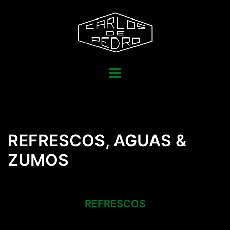
Saltar
al
contenido
Alternar
menú
REFRESCOS, AGUAS &
ZUMOS
REFRESCOS